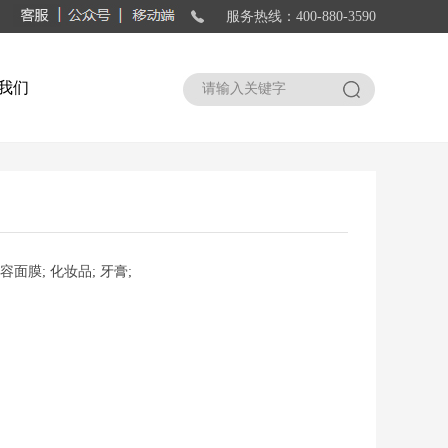
服务热线：400-880-3590
我们
搜索
容面膜; 化妆品; 牙膏;