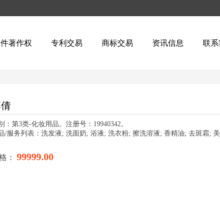
软件著作权
专利交易
商标交易
资讯信息
联系
淳倩
别：第3类-化妆用品。注册号：19940342。
品/服务列表：洗发液; 洗面奶; 浴液; 洗衣粉; 擦洗溶液; 香精油; 去斑霜; 美
99999.00
格：