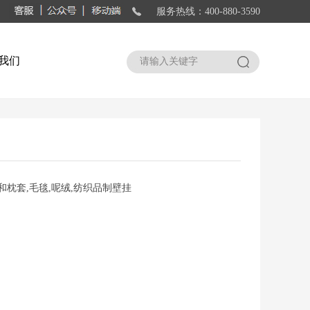
服务热线：400-880-3590
我们
搜索
和枕套,毛毯,呢绒,纺织品制壁挂