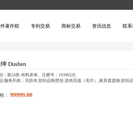
软件著作权
专利交易
商标交易
资讯信息
联系
绅 Dushen
别：第24类-布料床单。注册号：19396328。
品/服务列表：无纺布,纺织品制壁挂,造纸毛毯（毛巾）,家具遮盖物,纺织
99999.00
格：