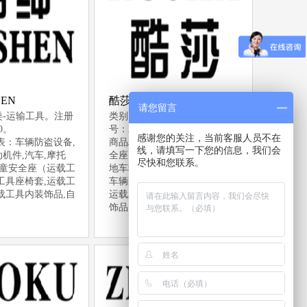
HEN
酷莎 KUSHA
请您留言
类-运输工具。注册
类别：第12类-运输工具。注册
00。
号：25725509。
感谢您的关注，当前客服人员不在
表：车辆防盗设备,
商品/服务列表：婴儿车,儿童安
线，请填写一下您的信息，我们会
机件,汽车,摩托
全座（运载工具用）,自行车,陆
尽快和您联系。
儿童安全座（运载工
地车辆联动机件,汽车,摩托车,
工具座椅套,运载工
车辆防盗设备,运载工具用轮胎,
载工具内装饰品,自
运载工具座椅套,运载工具内装
饰品