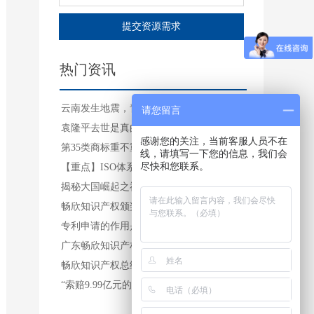
提交资源需求
热门资讯
云南发生地震，青海又发生地震，这是大
请您留言
袁隆平去世是真的吗？袁隆平的杂交水稻
感谢您的关注，当前客服人员不在
第35类商标重不重要?看了你就知道！
线，请填写一下您的信息，我们会
尽快和您联系。
【重点】ISO体系大全，这里都有！
揭秘大国崛起之神器 2025年赶超美
畅欣知识产权颁奖典礼暨十周年春节联欢
专利申请的作用是什么呢？
广东畅欣知识产权参与创办深圳发明协会
畅欣知识产权总经理谢文省参加中山大学
“索赔9.99亿元的中国最贵专利侵权