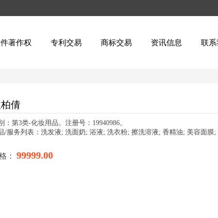
软件著作权
专利交易
商标交易
资讯信息
联系
欧柏倩
别：第3类-化妆用品。注册号：19940986。
品/服务列表：洗发液; 洗面奶; 浴液; 洗衣粉; 擦洗溶液; 香精油; 美容面膜; 
99999.00
格：