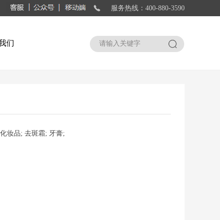
服务热线：400-880-3590
我们
搜索
化妆品; 去斑霜; 牙膏;