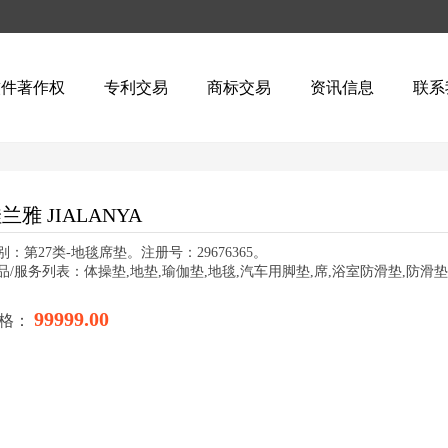
软件著作权
专利交易
商标交易
资讯信息
联系
兰雅 JIALANYA
别：第27类-地毯席垫。注册号：29676365。
品/服务列表：体操垫,地垫,瑜伽垫,地毯,汽车用脚垫,席,浴室防滑垫,防滑
99999.00
格：