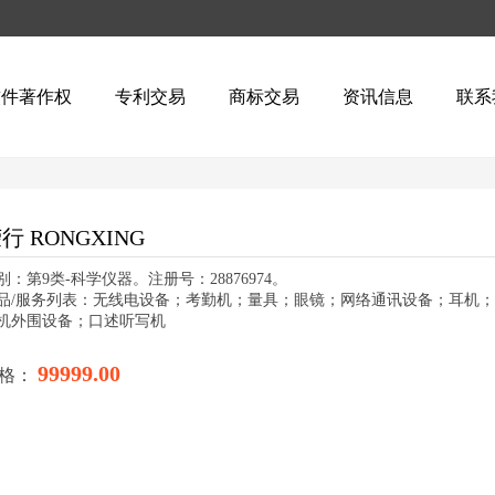
软件著作权
专利交易
商标交易
资讯信息
联系
行 RONGXING
别：第9类-科学仪器。注册号：28876974。
品/服务列表：无线电设备；考勤机；量具；眼镜；网络通讯设备；耳机
机外围设备；口述听写机
99999.00
格：