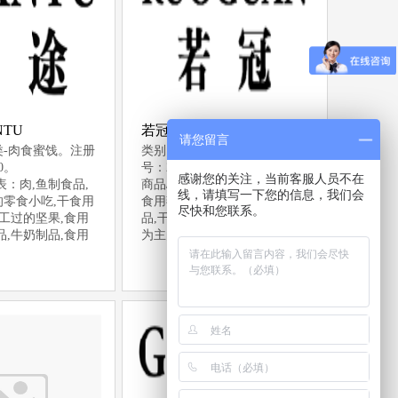
NTU
若冠 RUOGUAN
请您留言
类-肉食蜜饯。注册
类别：第29类-肉食蜜饯。注册
00。
号：25302823。
感谢您的关注，当前客服人员不在
表：肉,鱼制食品,
商品/服务列表：加工过的坚果,
线，请填写一下您的信息，我们会
零食小吃,干食用
食用燕窝,牛奶制品,肉,鱼制食
尽快和您联系。
加工过的坚果,食用
品,干食用菌,豆腐制品,以水果
品,牛奶制品,食用
为主的零食小吃,干蔬菜,食用油