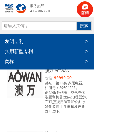
服务热线
400-880-3590
搜索
发明专利
>
实用新型专利
>
商标
>
澳万 AOWAN
99999.00
价格:
类别：第11类-家用电器。
注册号：29694388。
商品/服务列表：空气净化
装置和机器;龙头;电暖器;汽
车灯;烹调用装置和设备;水
净化装置;卫生器械和设备;
灯;电炊具