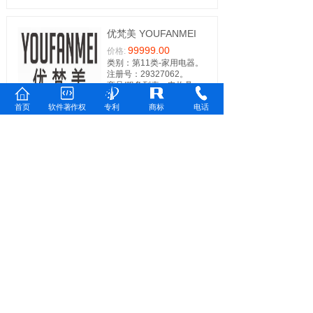
优梵美 YOUFANMEI
99999.00
价格:
类别：第11类-家用电器。
注册号：29327062。
商品/服务列表：电炊具；
烹调用装置和设备；空气
首页
软件著作权
专利
商标
电话
净化装置和机器；水龙
头；水净化装置；电暖
器；灯；汽车灯；水加热
器；卫生器械和设备
万洁雅 WANJIEYA
99999.00
价格:
类别：第11类-家用电器。
注册号：29321556。
商品/服务列表：汽车灯；
电炊具；卫生器械和设
备；水净化装置；空气净
化装置和机器；水龙头；
电暖器；灯；烹调用装置
和设备；水加热器