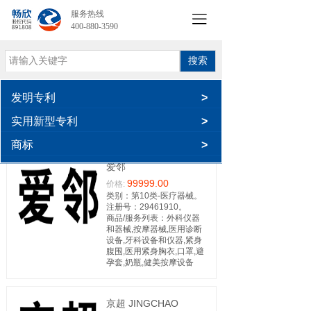
服务热线
400-880-3590
搜索
发明专利
>
实用新型专利
>
商标
>
爱邻
99999.00
价格:
类别：第10类-医疗器械。
注册号：29461910。
商品/服务列表：外科仪器
和器械,按摩器械,医用诊断
设备,牙科设备和仪器,紧身
腹围,医用紧身胸衣,口罩,避
孕套,奶瓶,健美按摩设备
京超 JINGCHAO