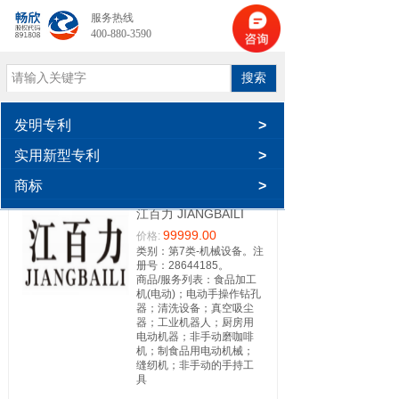
服务热线
400-880-3590
搜索
发明专利
>
实用新型专利
>
商标
>
江百力 JIANGBAILI
99999.00
价格:
类别：第7类-机械设备。注
册号：28644185。
商品/服务列表：食品加工
机(电动)；电动手操作钻孔
器；清洗设备；真空吸尘
器；工业机器人；厨房用
电动机器；非手动磨咖啡
机；制食品用电动机械；
缝纫机；非手动的手持工
具